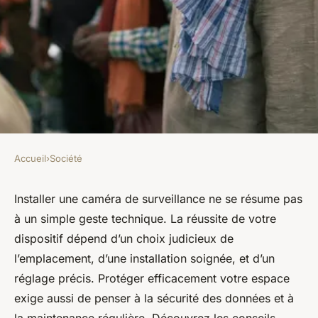
Accueil
›
Société
SOCIÉTÉ
Top conseils pour installer une
Installer une caméra de surveillance ne se résume pas
à un simple geste technique. La réussite de votre
caméra de surveillance
dispositif dépend d’un choix judicieux de
efficacement
l’emplacement, d’une installation soignée, et d’un
réglage précis. Protéger efficacement votre espace
Soan
•
15 juillet 2025
•
7 min de lecture
exige aussi de penser à la sécurité des données et à