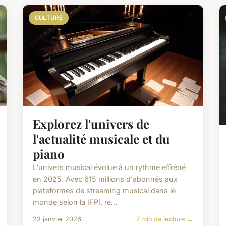
CULTURE
Explorez l'univers de
l'actualité musicale et du
piano
L'univers musical évolue à un rythme effréné
en 2025. Avec 615 millions d'abonnés aux
plateformes de streaming musical dans le
monde selon la IFPI, re...
23 janvier 2026
7 min de lecture →