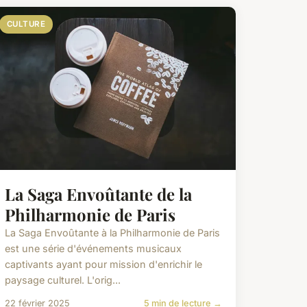
CULTURE
La Saga Envoûtante de la
Philharmonie de Paris
La Saga Envoûtante à la Philharmonie de Paris
est une série d'événements musicaux
captivants ayant pour mission d'enrichir le
paysage culturel. L'orig...
22 février 2025
5 min de lecture →