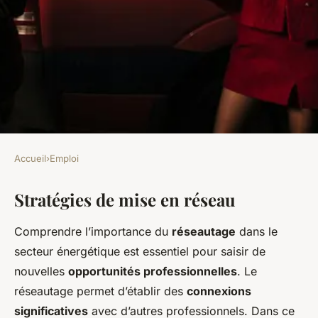
Accueil
›
Emploi
EMPLOI
Stratégies de mise en réseau
Stratégies infaillibles pour
augmenter vos opportunités
Comprendre l’importance du
réseautage
dans le
d"emploi en gestion des
secteur énergétique est essentiel pour saisir de
risques dans le secteur
nouvelles
opportunités professionnelles
. Le
réseautage permet d’établir des
connexions
énergétique
significatives
avec d’autres professionnels. Dans ce