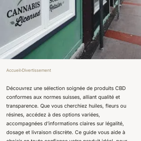
Accueil
›
Divertissement
DIVERTISSEMENT
Trouvez votre produit de
Découvrez une sélection soignée de produits CBD
conformes aux normes suisses, alliant qualité et
chanvre idéal dans le shop
transparence. Que vous cherchiez huiles, fleurs ou
Suisse
résines, accédez à des options variées,
accompagnées d’informations claires sur légalité,
Soan
•
24 mai 2025
•
4 min de lecture
dosage et livraison discrète. Ce guide vous aide à