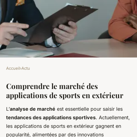
Accueil
›
Actu
ACTU
Comprendre le marché des
Guide fondamental pour
applications de sports en extérieur
développer une appli mobile
innovante pour la promotion
L’
analyse de marché
est essentielle pour saisir les
des activités sportives en
tendances des applications sportives
. Actuellement,
extérieur
les applications de sports en extérieur gagnent en
popularité, alimentées par des innovations