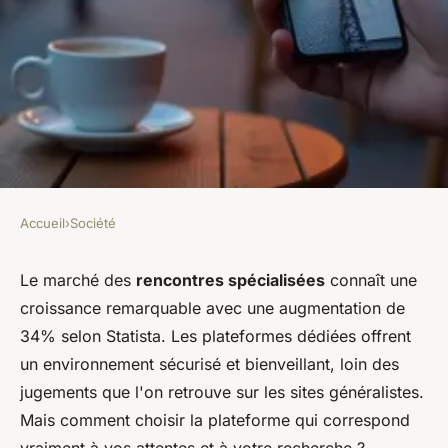
Accueil
›
Société
SOCIÉTÉ
Les 8 meilleurs sites pour des
Le marché des
rencontres spécialisées
connaît une
croissance remarquable avec une augmentation de
rencontres trav réussies
34% selon Statista. Les plateformes dédiées offrent
un environnement sécurisé et bienveillant, loin des
Soan
•
12 janvier 2026
•
7 min de lecture
jugements que l'on retrouve sur les sites généralistes.
Mais comment choisir la plateforme qui correspond